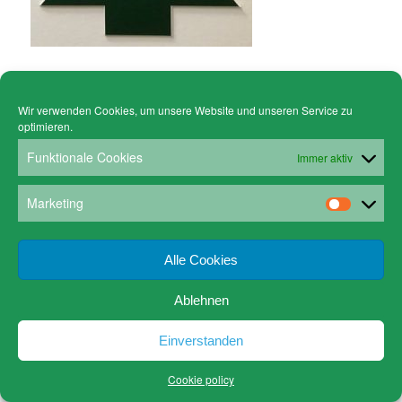
Wir verwenden Cookies, um unsere Website und unseren Service zu
optimieren.
© Copyright - Gruen Stickgalerie -
powered by Enfold WordPress Theme
Cookie policy (EU)
Datenschutz
Funktionale Cookies
Immer aktiv
www.gruen-kunstrahmungen.com
Impressum / Kontakt
Email
Versandkosten
Marketing
Alle Cookies
Ablehnen
Einverstanden
Cookie policy