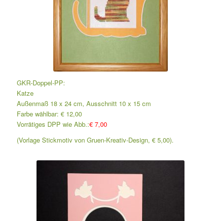
GKR-Doppel-PP:
Katze
Außenmaß 18 x 24 cm, Ausschnitt 10 x 15 cm
Farbe wählbar: € 12,00
Vorrätiges DPP wie Abb.:
€ 7,00
(Vorlage Stickmotiv von Gruen-Kreativ-Design, € 5,00).