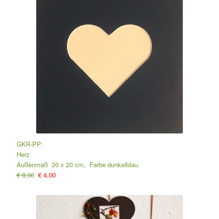
GKR-PP:
Herz
Außenmaß 20 x 20 cm, Farbe dunkelblau.
€ 8,00
€ 4,00