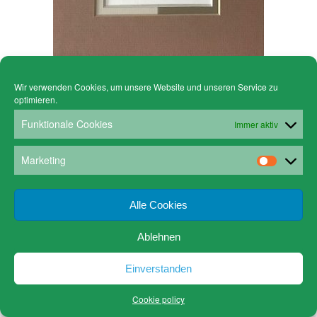
Becker-PP:
Wir verwenden Cookies, um unsere Website und unseren Service zu
Aufwändig gearbeitetes Doppelpassepartout in Braun-und
optimieren.
Beigetönen.
Funktionale Cookies
Immer aktiv
Außenmaß 18 x 18 cm, Ausschnitt 5 x 5 oder 9 x 9 cm.
€ 10,00
€ 5,00
Marketing
Alle Cookies
Ablehnen
Einverstanden
Cookie policy