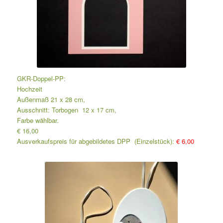
GKR-Doppel-PP:
Hochzeit
Außenmaß 21 x 28 cm,
Ausschnitt: Torbogen 12 x 17 cm,
Farbe wählbar.
€ 16,00
Ausverkaufspreis für abgebildetes DPP (Einzelstück):
€ 6,00