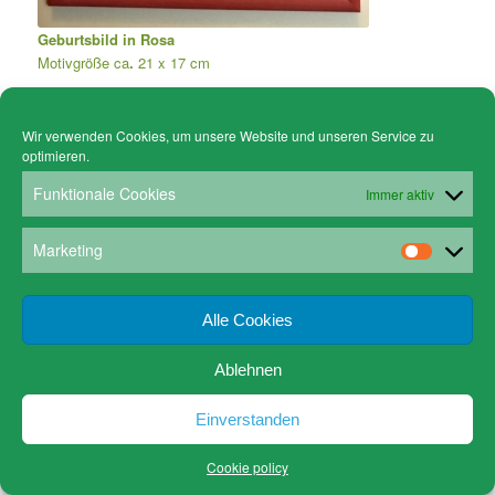
Geburtsbild in Rosa
Motivgröße ca
.
21 x 17 cm
Modellrahmen Außenmaß: 41 x 35 cm,
Passepartout: 37 x 31 cm, Ausschnitt: 25 x 21 cm.
Wir verwenden Cookies, um unsere Website und unseren Service zu
€ 59,00
€ 35,00
optimieren.
Funktionale Cookies
Immer aktiv
Marketing
© Copyright - Gruen Stickgalerie -
powered by Enfold WordPress Theme
Cookie policy (EU)
Datenschutz
www.gruen-kunstrahmungen.com
Impressum / Kontakt
Alle Cookies
Email
Versandkosten
Ablehnen
Einverstanden
Cookie policy