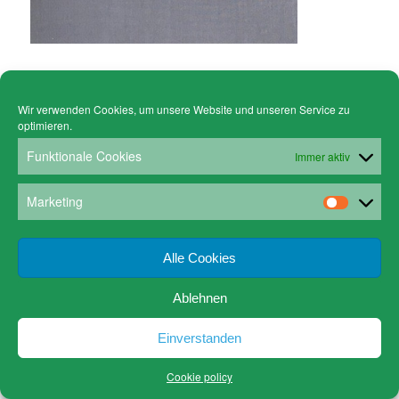
Wir verwenden Cookies, um unsere Website und unseren Service zu
optimieren.
© Copyright - Gruen Stickgalerie -
powered by Enfold WordPress Theme
Cookie policy (EU)
Datenschutz
Funktionale Cookies
Immer aktiv
www.gruen-kunstrahmungen.com
Impressum / Kontakt
Email
Versandkosten
Marketing
Alle Cookies
Ablehnen
Einverstanden
Cookie policy