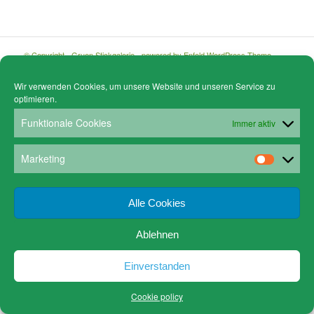
© Copyright - Gruen Stickgalerie -
powered by Enfold WordPress Theme
Cookie policy (EU)
Datenschutz
www.gruen-kunstrahmungen.com
Impressum / Kontakt
Wir verwenden Cookies, um unsere Website und unseren Service zu
Email
Versandkosten
optimieren.
Funktionale Cookies
Immer aktiv
Marketing
Alle Cookies
Ablehnen
Einverstanden
Cookie policy