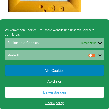
Wir verwenden Cookies, um unsere Website und unseren Service zu
optimieren.
© Copyright - Gruen Stickgalerie -
powered by Enfold WordPress Theme
Cookie policy (EU)
Datenschutz
Funktionale Cookies
www.gruen-kunstrahmungen.com
Impressum / Kontakt
Immer aktiv
Email
Versandkosten
Marketing
Alle Cookies
Ablehnen
Einverstanden
Cookie policy