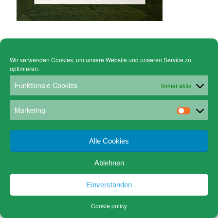
Wir verwenden Cookies, um unsere Website und unseren Service zu
© Copyright - Gruen Stickgalerie -
powered by Enfold WordPress Theme
optimieren.
Cookie policy (EU)
Datenschutz
www.gruen-kunstrahmungen.com
Impressum / Kontakt
Funktionale Cookies
Immer aktiv
Email
Versandkosten
Marketing
Alle Cookies
Ablehnen
Einverstanden
Cookie policy