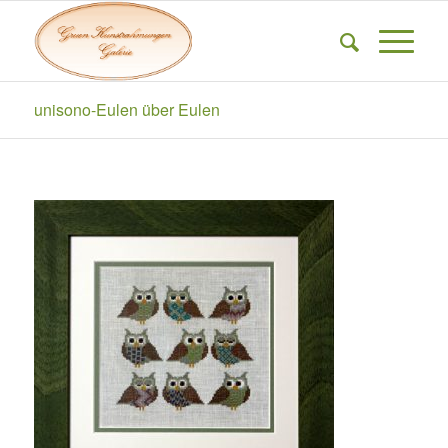
unisono-Eulen über Eulen