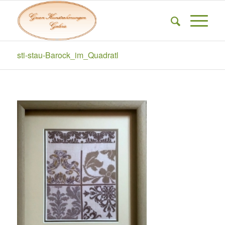
sti-stau-Barock_im_Quadratl