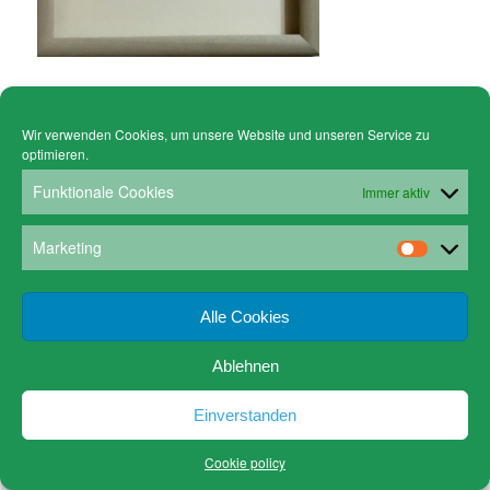
Wir verwenden Cookies, um unsere Website und unseren Service zu
optimieren.
© Copyright - Gruen Stickgalerie -
powered by Enfold WordPress Theme
Cookie policy (EU)
Datenschutz
Funktionale Cookies
Immer aktiv
www.gruen-kunstrahmungen.com
Impressum / Kontakt
Email
Versandkosten
Marketing
Alle Cookies
Ablehnen
Einverstanden
Cookie policy