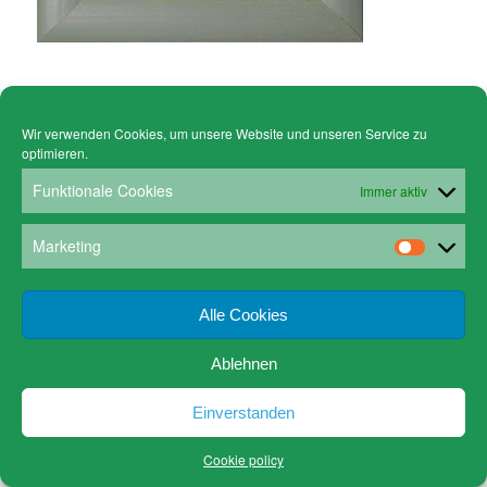
Wir verwenden Cookies, um unsere Website und unseren Service zu
© Copyright - Gruen Stickgalerie -
powered by Enfold WordPress Theme
optimieren.
Cookie policy (EU)
Datenschutz
www.gruen-kunstrahmungen.com
Impressum / Kontakt
Funktionale Cookies
Immer aktiv
Email
Versandkosten
Marketing
Alle Cookies
Ablehnen
Einverstanden
Cookie policy