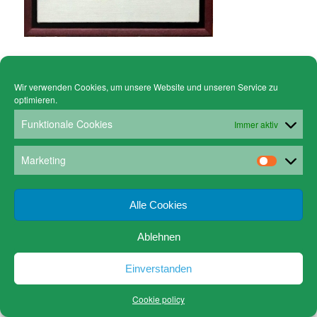
Wir verwenden Cookies, um unsere Website und unseren Service zu
optimieren.
© Copyright - Gruen Stickgalerie -
powered by Enfold WordPress Theme
Cookie policy (EU)
Datenschutz
Funktionale Cookies
Immer aktiv
www.gruen-kunstrahmungen.com
Impressum / Kontakt
Email
Versandkosten
Marketing
Alle Cookies
Ablehnen
Einverstanden
Cookie policy