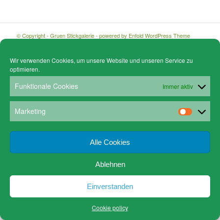
© Copyright - Gruen Stickgalerie -
powered by Enfold WordPress Theme
Cookie policy (EU)
Datenschutz
www.gruen-kunstrahmungen.com
Impressum / Kontakt
Email
Versandkosten
Wir verwenden Cookies, um unsere Website und unseren Service zu
optimieren.
Funktionale Cookies
Immer aktiv
Marketing
Alle Cookies
Ablehnen
Einverstanden
Cookie policy