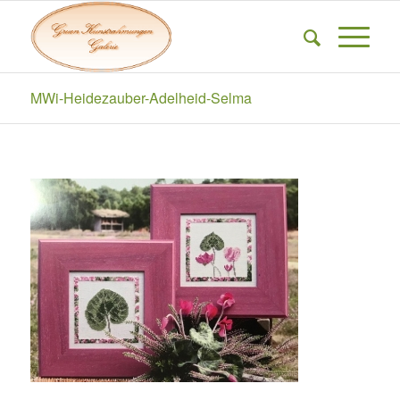
MWi-Heidezauber-Adelheid-Selma