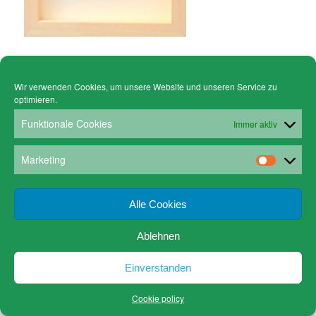
Wir verwenden Cookies, um unsere Website und unseren Service zu
optimieren.
© Copyright - Gruen Stickgalerie -
powered by Enfold WordPress Theme
Cookie policy (EU)
Datenschutz
Funktionale Cookies
Immer aktiv
www.gruen-kunstrahmungen.com
Impressum / Kontakt
Email
Versandkosten
Marketing
Alle Cookies
Ablehnen
Einverstanden
Cookie policy