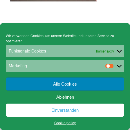
© Copyright - Gruen Stickgalerie -
powered by Enfold WordPress Theme
Cookie policy (EU)
Datenschutz
Wir verwenden Cookies, um unsere Website und unseren Service zu
www.gruen-kunstrahmungen.com
Impressum / Kontakt
optimieren.
Email
Versandkosten
Funktionale Cookies
Immer aktiv
Marketing
Alle Cookies
Ablehnen
Einverstanden
Cookie policy