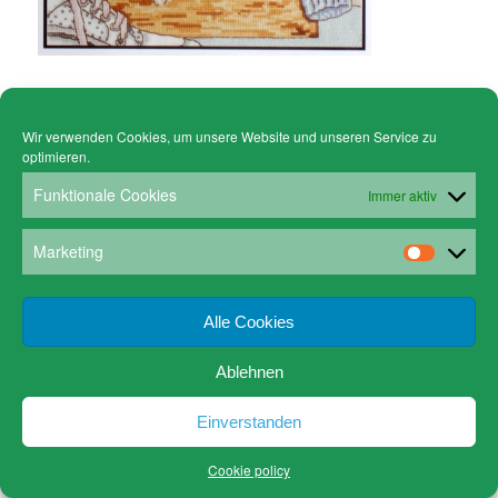
Wir verwenden Cookies, um unsere Website und unseren Service zu
optimieren.
© Copyright - Gruen Stickgalerie -
powered by Enfold WordPress Theme
Cookie policy (EU)
Datenschutz
Funktionale Cookies
Immer aktiv
www.gruen-kunstrahmungen.com
Impressum / Kontakt
Email
Versandkosten
Marketing
Alle Cookies
Ablehnen
Einverstanden
Cookie policy