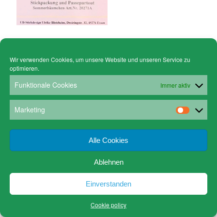
Wir verwenden Cookies, um unsere Website und unseren Service zu
optimieren.
© Copyright - Gruen Stickgalerie -
powered by Enfold WordPress Theme
Cookie policy (EU)
Datenschutz
Funktionale Cookies
Immer aktiv
www.gruen-kunstrahmungen.com
Impressum / Kontakt
Email
Versandkosten
Marketing
Alle Cookies
Ablehnen
Einverstanden
Cookie policy