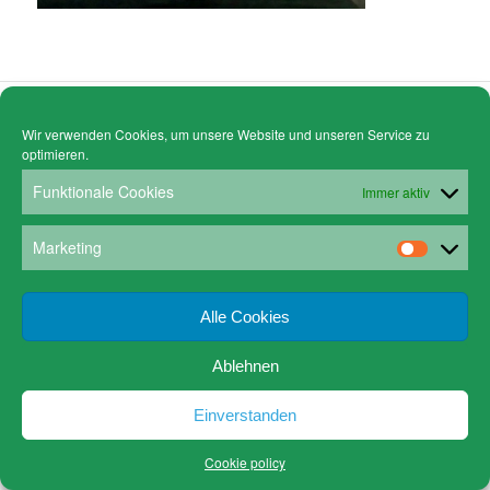
© Copyright - Gruen Stickgalerie -
powered by Enfold WordPress Theme
Wir verwenden Cookies, um unsere Website und unseren Service zu
Cookie policy (EU)
Datenschutz
www.gruen-kunstrahmungen.com
Impressum / Kontakt
optimieren.
Email
Versandkosten
Funktionale Cookies
Immer aktiv
Marketing
Alle Cookies
Ablehnen
Einverstanden
Cookie policy