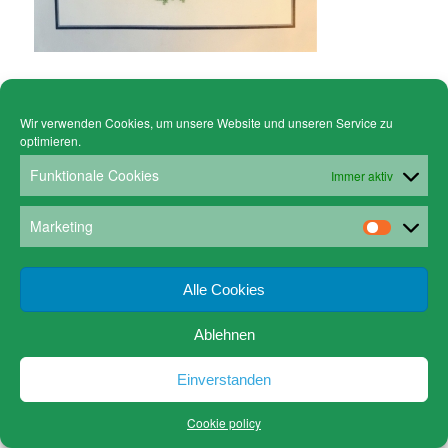
Wir verwenden Cookies, um unsere Website und unseren Service zu
optimieren.
© Copyright - Gruen Stickgalerie -
powered by Enfold WordPress Theme
Cookie policy (EU)
Datenschutz
Funktionale Cookies
Immer aktiv
www.gruen-kunstrahmungen.com
Impressum / Kontakt
Email
Versandkosten
Marketing
Alle Cookies
Ablehnen
Einverstanden
Cookie policy