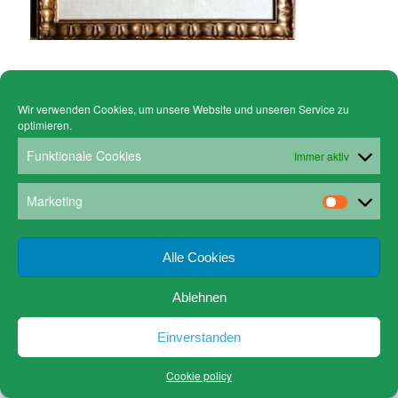
Wir verwenden Cookies, um unsere Website und unseren Service zu
© Copyright - Gruen Stickgalerie -
powered by Enfold WordPress Theme
optimieren.
Cookie policy (EU)
Datenschutz
www.gruen-kunstrahmungen.com
Impressum / Kontakt
Funktionale Cookies
Immer aktiv
Email
Versandkosten
Marketing
Alle Cookies
Ablehnen
Einverstanden
Cookie policy