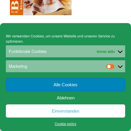
Wir verwenden Cookies, um unsere Website und unseren Service zu
optimieren.
© Copyright - Gruen Stickgalerie -
powered by Enfold WordPress Theme
Cookie policy (EU)
Datenschutz
Funktionale Cookies
Immer aktiv
www.gruen-kunstrahmungen.com
Impressum / Kontakt
Email
Versandkosten
Marketing
Alle Cookies
Ablehnen
Einverstanden
Cookie policy