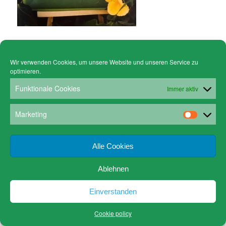
Wir verwenden Cookies, um unsere Website und unseren Service zu
optimieren.
© Copyright - Gruen Stickgalerie -
powered by Enfold WordPress Theme
Cookie policy (EU)
Datenschutz
Funktionale Cookies
Immer aktiv
www.gruen-kunstrahmungen.com
Impressum / Kontakt
Email
Versandkosten
Marketing
Alle Cookies
Ablehnen
Einverstanden
Cookie policy