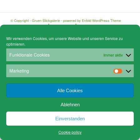
© Copyright - Gruen Stickgalerie -
powered by Enfold WordPress Theme
Cookie policy (EU)
Datenschutz
www.gruen-kunstrahmungen.com
Impressum / Kontakt
Email
Versandkosten
Wir verwenden Cookies, um unsere Website und unseren Service zu
optimieren.
Funktionale Cookies
Immer aktiv
Marketing
Alle Cookies
Ablehnen
Einverstanden
Cookie policy